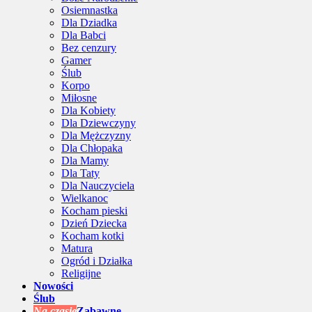
Osiemnastka
Dla Dziadka
Dla Babci
Bez cenzury
Gamer
Ślub
Korpo
Miłosne
Dla Kobiety
Dla Dziewczyny
Dla Mężczyzny
Dla Chłopaka
Dla Mamy
Dla Taty
Dla Nauczyciela
Wielkanoc
Kocham pieski
Dzień Dziecka
Kocham kotki
Matura
Ogród i Działka
Religijne
Nowości
Ślub
Na czasie
Zabawne