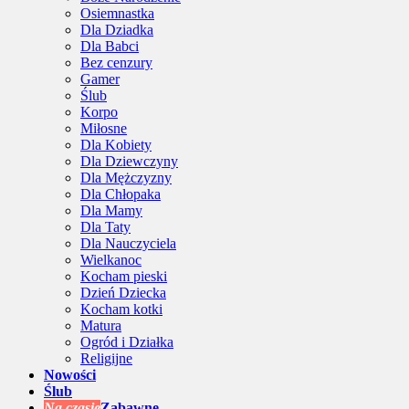
Osiemnastka
Dla Dziadka
Dla Babci
Bez cenzury
Gamer
Ślub
Korpo
Miłosne
Dla Kobiety
Dla Dziewczyny
Dla Mężczyzny
Dla Chłopaka
Dla Mamy
Dla Taty
Dla Nauczyciela
Wielkanoc
Kocham pieski
Dzień Dziecka
Kocham kotki
Matura
Ogród i Działka
Religijne
Nowości
Ślub
Na czasie
Zabawne