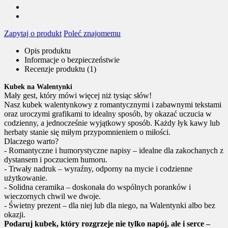
Zapytaj o produkt
Poleć znajomemu
Opis produktu
Informacje o bezpieczeństwie
Recenzje produktu (1)
Kubek na Walentynki
Mały gest, który mówi więcej niż tysiąc słów!
Nasz kubek walentynkowy z romantycznymi i zabawnymi tekstami
oraz uroczymi grafikami to idealny sposób, by okazać uczucia w
codzienny, a jednocześnie wyjątkowy sposób. Każdy łyk kawy lub
herbaty stanie się miłym przypomnieniem o miłości.
Dlaczego warto?
- Romantyczne i humorystyczne napisy – idealne dla zakochanych z
dystansem i poczuciem humoru.
- Trwały nadruk – wyraźny, odporny na mycie i codzienne
użytkowanie.
- Solidna ceramika – doskonała do wspólnych poranków i
wieczornych chwil we dwoje.
- Świetny prezent – dla niej lub dla niego, na Walentynki albo bez
okazji.
Podaruj kubek, który rozgrzeje nie tylko napój, ale i serce –