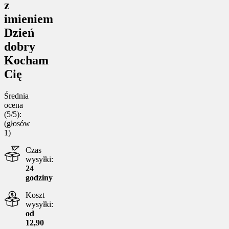
z
imieniem
Dzień
dobry
Kocham
Cię
Średnia
ocena
(5/5):
(głosów
1
)
Czas
wysyłki:
24
godziny
Koszt
wysyłki:
od
12,90