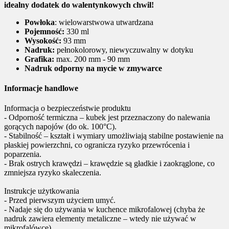
idealny dodatek do walentynkowych chwil!
Powłoka
: wielowarstwowa utwardzana
Pojemność:
330 ml
Wysokość:
93 mm
Nadruk:
pełnokolorowy, niewyczuwalny w dotyku
Grafika:
max. 200 mm - 90 mm
Nadruk odporny na mycie w zmywarce
Informacje handlowe
Informacja o bezpieczeństwie produktu
- Odporność termiczna – kubek jest przeznaczony do nalewania
gorących napojów (do ok. 100°C).
- Stabilność – kształt i wymiary umożliwiają stabilne postawienie na
płaskiej powierzchni, co ogranicza ryzyko przewrócenia i
poparzenia.
- Brak ostrych krawędzi – krawędzie są gładkie i zaokrąglone, co
zmniejsza ryzyko skaleczenia.
Instrukcje użytkowania
- Przed pierwszym użyciem umyć.
- Nadaje się do używania w kuchence mikrofalowej (chyba że
nadruk zawiera elementy metaliczne – wtedy nie używać w
mikrofalówce).