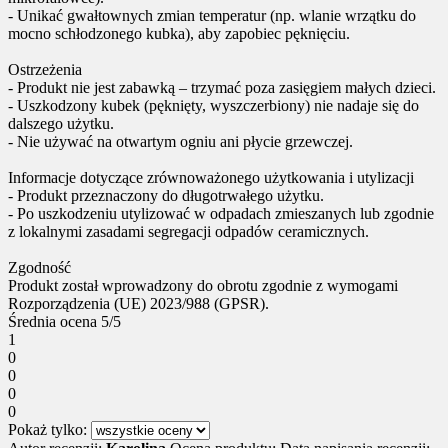
- Unikać gwałtownych zmian temperatur (np. wlanie wrzątku do
mocno schłodzonego kubka), aby zapobiec pęknięciu.
Ostrzeżenia
- Produkt nie jest zabawką – trzymać poza zasięgiem małych dzieci.
- Uszkodzony kubek (pęknięty, wyszczerbiony) nie nadaje się do
dalszego użytku.
- Nie używać na otwartym ogniu ani płycie grzewczej.
Informacje dotyczące zrównoważonego użytkowania i utylizacji
- Produkt przeznaczony do długotrwałego użytku.
- Po uszkodzeniu utylizować w odpadach zmieszanych lub zgodnie
z lokalnymi zasadami segregacji odpadów ceramicznych.
Zgodność
Produkt został wprowadzony do obrotu zgodnie z wymogami
Rozporządzenia (UE) 2023/988 (GPSR).
Średnia ocena
5/5
1
0
0
0
0
Pokaż tylko: