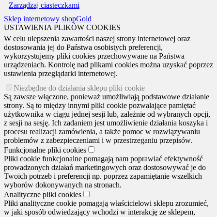
Zarządzaj ciasteczkami
Sklep internetowy shopGold
USTAWIENIA PLIKÓW COOKIES
W celu ulepszenia zawartości naszej strony internetowej oraz
dostosowania jej do Państwa osobistych preferencji,
wykorzystujemy pliki cookies przechowywane na Państwa
urządzeniach. Kontrolę nad plikami cookies można uzyskać poprzez
ustawienia przeglądarki internetowej.
Niezbędne do działania sklepu pliki cookie
Są zawsze włączone, ponieważ umożliwiają podstawowe działanie
strony. Są to między innymi pliki cookie pozwalające pamiętać
użytkownika w ciągu jednej sesji lub, zależnie od wybranych opcji,
z sesji na sesję. Ich zadaniem jest umożliwienie działania koszyka i
procesu realizacji zamówienia, a także pomoc w rozwiązywaniu
problemów z zabezpieczeniami i w przestrzeganiu przepisów.
Funkcjonalne pliki cookies
Pliki cookie funkcjonalne pomagają nam poprawiać efektywność
prowadzonych działań marketingowych oraz dostosowywać je do
Twoich potrzeb i preferencji np. poprzez zapamiętanie wszelkich
wyborów dokonywanych na stronach.
Analityczne pliki cookies
Pliki analityczne cookie pomagają właścicielowi sklepu zrozumieć,
w jaki sposób odwiedzający wchodzi w interakcję ze sklepem,