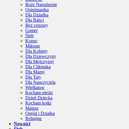
Boże Narodzenie
Osiemnastka
Dla Dziadka
Dla Babci
Bez cenzury
Gamer
Ślub
Korpo
Miłosne
Dla Kobiety
Dla Dziewczyny
Dla Mężczyzny
Dla Chłopaka
Dla Mamy
Dla Taty
Dla Nauczyciela
Wielkanoc
Kocham pieski
Dzień Dziecka
Kocham kotki
Matura
Ogród i Działka
Religijne
Nowości
Ślub