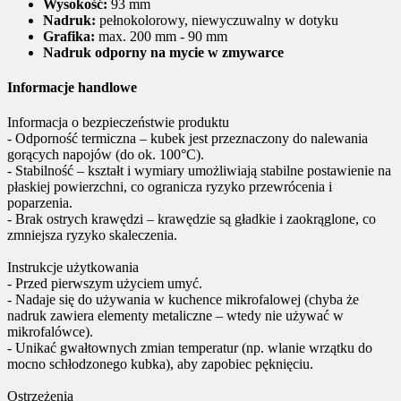
Wysokość:
93 mm
Nadruk:
pełnokolorowy, niewyczuwalny w dotyku
Grafika:
max. 200 mm - 90 mm
Nadruk odporny na mycie w zmywarce
Informacje handlowe
Informacja o bezpieczeństwie produktu
- Odporność termiczna – kubek jest przeznaczony do nalewania
gorących napojów (do ok. 100°C).
- Stabilność – kształt i wymiary umożliwiają stabilne postawienie na
płaskiej powierzchni, co ogranicza ryzyko przewrócenia i
poparzenia.
- Brak ostrych krawędzi – krawędzie są gładkie i zaokrąglone, co
zmniejsza ryzyko skaleczenia.
Instrukcje użytkowania
- Przed pierwszym użyciem umyć.
- Nadaje się do używania w kuchence mikrofalowej (chyba że
nadruk zawiera elementy metaliczne – wtedy nie używać w
mikrofalówce).
- Unikać gwałtownych zmian temperatur (np. wlanie wrzątku do
mocno schłodzonego kubka), aby zapobiec pęknięciu.
Ostrzeżenia