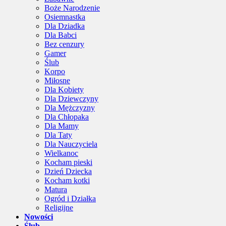
Boże Narodzenie
Osiemnastka
Dla Dziadka
Dla Babci
Bez cenzury
Gamer
Ślub
Korpo
Miłosne
Dla Kobiety
Dla Dziewczyny
Dla Mężczyzny
Dla Chłopaka
Dla Mamy
Dla Taty
Dla Nauczyciela
Wielkanoc
Kocham pieski
Dzień Dziecka
Kocham kotki
Matura
Ogród i Działka
Religijne
Nowości
Ślub