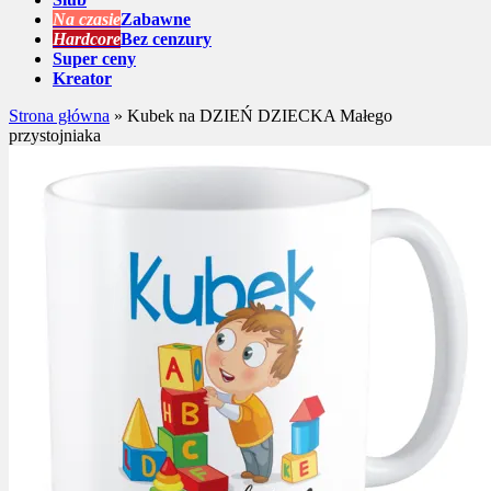
Na czasie
Zabawne
Hardcore
Bez cenzury
Super ceny
Kreator
Strona główna
»
Kubek na DZIEŃ DZIECKA Małego
przystojniaka