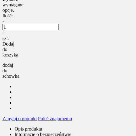
wymagane
opcje.
Ilość:
-
+
szt.
Dodaj
do
koszyka
dodaj
do
schowka
Zapytaj o produkt
Poleć znajomemu
Opis produktu
Informacje o bezpieczeństwie