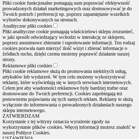
Pliki cookie funkcjonalne pomagają nam poprawiać efektywność
prowadzonych działań marketingowych oraz dostosowywać je do
Twoich potrzeb i preferencji np. poprzez zapamiętanie wszelkich
wyborów dokonywanych na stronach.
Analityczne pliki cookies
Pliki analityczne cookie pomagają właścicielowi sklepu zrozumieć,
w jaki sposób odwiedzający wchodzi w interakcję ze sklepem,
poprzez anonimowe zbieranie i raportowanie informacji. Ten rodzaj
cookies pozwala nam mierzyć ilość wizyt i zbierać informacje o
źródłach ruchu, dzięki czemu możemy poprawić działanie naszej
strony.
Reklamowe pliki cookies
Pliki cookie reklamowe służą do promowania niektórych usług,
artykułów lub wydarzeń. W tym celu możemy wykorzystywać
reklamy, które wyświetlają się w innych serwisach internetowych.
Celem jest aby wiadomości reklamowe były bardziej trafne oraz
dostosowane do Twoich preferencji. Cookies zapobiegają też
ponownemu pojawianiu się tych samych reklam. Reklamy te służą
wyłącznie do informowania o prowadzonych działaniach naszego
sklepu internetowego.
ZATWIERDZAM
Korzystanie z tej witryny oznacza wyrażenie zgody na
wykorzystanie plików cookies. Więcej informacji możesz znaleźć w
naszej Polityce Cookies.
USTAWIENIA