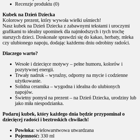
Recenzje produktu (0)
Kubek na Dzień Dziecka
Kolorowy prezent, który wywoła wielki uśmiech!
Nasz kubek na Dzień Dziecka z zabawnymi tekstami i uroczymi
grafikami to idealny upominek dla najmłodszych i tych trochę
starszych dzieci. Doskonale sprawdzi się do kakao, herbaty, mleka
czy ulubionego napoju, dodając każdemu dniu odrobiny radości.
Dlaczego warto?
Wesołe i dziecięce motywy – pełne humoru, kolorów i
pozytywnej energii.
Trwały nadruk – wyraźny, odporny na mycie i codzienne
użytkowanie.
Solidna ceramika – wygodna i idealna do ulubionych
napojów.
Świetny pomysł na prezent – na Dzień Dziecka, urodziny lub
jako miła niespodzianka.
Podaruj kubek, który każdego dnia będzie przypominał o
dziecięcej radości i beztroskich chwilach!
Powłoka
: wielowarstwowa utwardzana
Pojemność:
330 ml