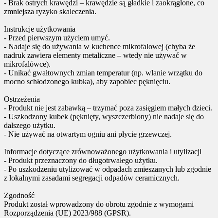
- Brak ostrych krawędzi – krawędzie są gładkie i zaokrąglone, co
zmniejsza ryzyko skaleczenia.
Instrukcje użytkowania
- Przed pierwszym użyciem umyć.
- Nadaje się do używania w kuchence mikrofalowej (chyba że
nadruk zawiera elementy metaliczne – wtedy nie używać w
mikrofalówce).
- Unikać gwałtownych zmian temperatur (np. wlanie wrzątku do
mocno schłodzonego kubka), aby zapobiec pęknięciu.
Ostrzeżenia
- Produkt nie jest zabawką – trzymać poza zasięgiem małych dzieci.
- Uszkodzony kubek (pęknięty, wyszczerbiony) nie nadaje się do
dalszego użytku.
- Nie używać na otwartym ogniu ani płycie grzewczej.
Informacje dotyczące zrównoważonego użytkowania i utylizacji
- Produkt przeznaczony do długotrwałego użytku.
- Po uszkodzeniu utylizować w odpadach zmieszanych lub zgodnie
z lokalnymi zasadami segregacji odpadów ceramicznych.
Zgodność
Produkt został wprowadzony do obrotu zgodnie z wymogami
Rozporządzenia (UE) 2023/988 (GPSR).