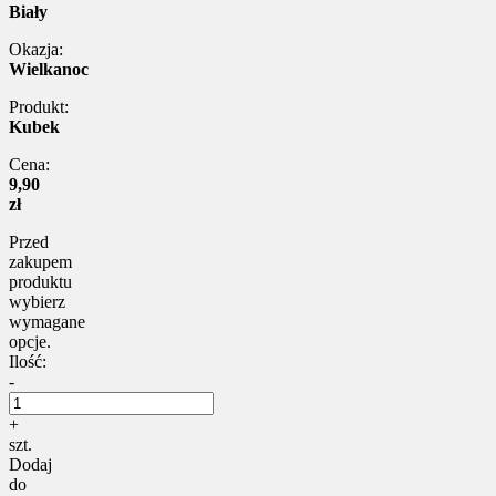
Biały
Okazja:
Wielkanoc
Produkt:
Kubek
Cena:
9,90
zł
Przed
zakupem
produktu
wybierz
wymagane
opcje.
Ilość:
-
+
szt.
Dodaj
do