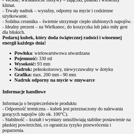
klimat.
- Trwały nadruk – wyraźny, odporny na mycie i codzienne
użytkowanie.
- Solidna ceramika – świetnie utrzymuje ciepło ulubionych napojów.
- Idealny prezent – na Wielkanoc, do koszyczka lub jako miły gest
dla bliskich.
Podaruj kubek, który doda świątecznej radości i wiosennej
energii każdego dnia!
Powłoka
: wielowarstwowa utwardzana
Pojemność:
330 ml
Wysokość:
93 mm
Nadruk:
pełnokolorowy, niewyczuwalny w dotyku
Grafika:
max. 200 mm - 90 mm
Nadruk odporny na mycie w zmywarce
Informacje handlowe
Informacja o bezpieczeństwie produktu
- Odporność termiczna – kubek jest przeznaczony do nalewania
gorących napojów (do ok. 100°C).
- Stabilność – kształt i wymiary umożliwiają stabilne postawienie na
płaskiej powierzchni, co ogranicza ryzyko przewrócenia i
poparzenia.