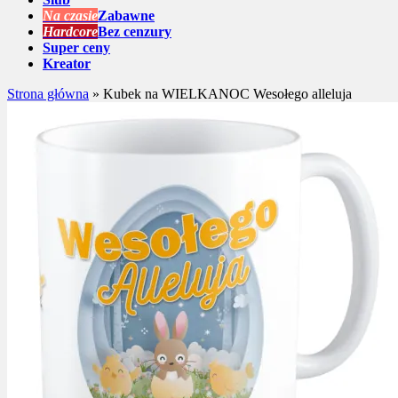
Na czasie
Zabawne
Hardcore
Bez cenzury
Super ceny
Kreator
Strona główna
»
Kubek na WIELKANOC Wesołego alleluja