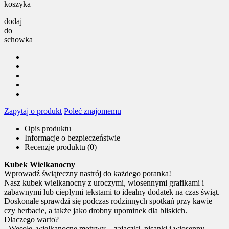
koszyka
dodaj
do
schowka
Zapytaj o produkt
Poleć znajomemu
Opis produktu
Informacje o bezpieczeństwie
Recenzje produktu (0)
Kubek Wielkanocny
Wprowadź świąteczny nastrój do każdego poranka!
Nasz kubek wielkanocny z uroczymi, wiosennymi grafikami i
zabawnymi lub ciepłymi tekstami to idealny dodatek na czas świąt.
Doskonale sprawdzi się podczas rodzinnych spotkań przy kawie
czy herbacie, a także jako drobny upominek dla bliskich.
Dlaczego warto?
- Wesołe, wielkanocne motywy – zajączki, pisanki i wiosenny