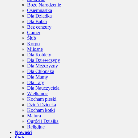
Boże Narodzenie
Osiemnastka
Dla Dziadka
Dla Babci
Bez cenzury
Gamer
Ślub
Korpo
Miłosne
Dla Kobiety
Dla Dziewczyny
Dla Mężczyzny
Dla Chłopaka
Dla Mamy
Dla Taty
Dla Nauczyciela
Wielkanoc
Kocham pieski
Dzień Dziecka
Kocham kotki
Matura
Ogród i Działka
Religijne
Nowości
Ślub