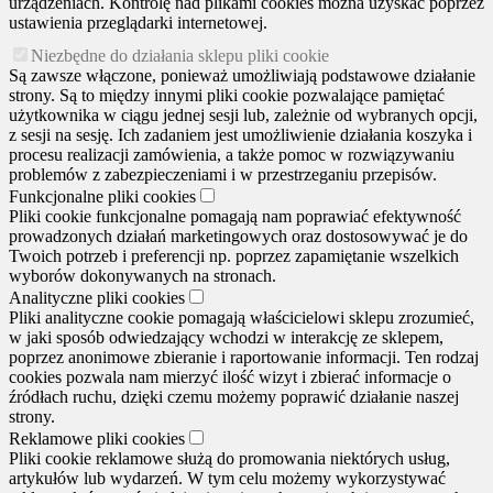
urządzeniach. Kontrolę nad plikami cookies można uzyskać poprzez
ustawienia przeglądarki internetowej.
Niezbędne do działania sklepu pliki cookie
Są zawsze włączone, ponieważ umożliwiają podstawowe działanie
strony. Są to między innymi pliki cookie pozwalające pamiętać
użytkownika w ciągu jednej sesji lub, zależnie od wybranych opcji,
z sesji na sesję. Ich zadaniem jest umożliwienie działania koszyka i
procesu realizacji zamówienia, a także pomoc w rozwiązywaniu
problemów z zabezpieczeniami i w przestrzeganiu przepisów.
Funkcjonalne pliki cookies
Pliki cookie funkcjonalne pomagają nam poprawiać efektywność
prowadzonych działań marketingowych oraz dostosowywać je do
Twoich potrzeb i preferencji np. poprzez zapamiętanie wszelkich
wyborów dokonywanych na stronach.
Analityczne pliki cookies
Pliki analityczne cookie pomagają właścicielowi sklepu zrozumieć,
w jaki sposób odwiedzający wchodzi w interakcję ze sklepem,
poprzez anonimowe zbieranie i raportowanie informacji. Ten rodzaj
cookies pozwala nam mierzyć ilość wizyt i zbierać informacje o
źródłach ruchu, dzięki czemu możemy poprawić działanie naszej
strony.
Reklamowe pliki cookies
Pliki cookie reklamowe służą do promowania niektórych usług,
artykułów lub wydarzeń. W tym celu możemy wykorzystywać