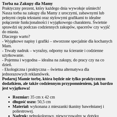
Torba na Zakupy dla Mamy
Praktyczny prezent, który każdego dnia wywołuje uśmiech!
Nasza torba na zakupy dla Mamy z uroczymi, zabawnymi lub
pełnymi ciepła tekstami oraz stylowymi grafikami to idealne
połączenie funkcjonalności i wyjątkowego charakteru. Świetnie
sprawdzi się podczas codziennych zakupów, spacerów czy wyjść
do miasta.
Dlaczego warto?
- Wyjątkowe napisy i grafiki – stworzone specjalnie dla kochanych
Mam.
- Trwały nadruk – wyraźny, odporny na ścieranie i codzienne
użytkowanie.
- Pojemna i wygodna – idealna na zakupy, do pracy czy na co
dzień.
- Ekologiczna i praktyczna – świetna alternatywa dla
jednorazowych reklamówek.
Podaruj Mamie torbę, która będzie nie tylko praktycznym
dodatkiem, ale także codziennym przypomnieniem, jak bardzo
jest wyjątkowa!
Rozmiar:
35 cm x 42 cm
długość uszu:
50,5 cm
Materiał:
wykonana z mieszanki tkaniny bawełnianej i
poliestrowej.
Nadruk:
pełnokolorowy, niewyczuwalny w dotyku