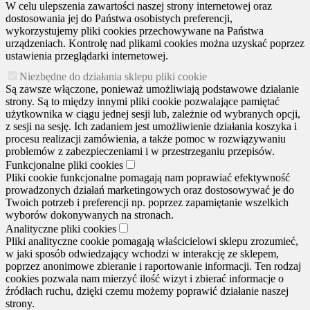
W celu ulepszenia zawartości naszej strony internetowej oraz
dostosowania jej do Państwa osobistych preferencji,
wykorzystujemy pliki cookies przechowywane na Państwa
urządzeniach. Kontrolę nad plikami cookies można uzyskać poprzez
ustawienia przeglądarki internetowej.
Niezbędne do działania sklepu pliki cookie
Są zawsze włączone, ponieważ umożliwiają podstawowe działanie
strony. Są to między innymi pliki cookie pozwalające pamiętać
użytkownika w ciągu jednej sesji lub, zależnie od wybranych opcji,
z sesji na sesję. Ich zadaniem jest umożliwienie działania koszyka i
procesu realizacji zamówienia, a także pomoc w rozwiązywaniu
problemów z zabezpieczeniami i w przestrzeganiu przepisów.
Funkcjonalne pliki cookies
Pliki cookie funkcjonalne pomagają nam poprawiać efektywność
prowadzonych działań marketingowych oraz dostosowywać je do
Twoich potrzeb i preferencji np. poprzez zapamiętanie wszelkich
wyborów dokonywanych na stronach.
Analityczne pliki cookies
Pliki analityczne cookie pomagają właścicielowi sklepu zrozumieć,
w jaki sposób odwiedzający wchodzi w interakcję ze sklepem,
poprzez anonimowe zbieranie i raportowanie informacji. Ten rodzaj
cookies pozwala nam mierzyć ilość wizyt i zbierać informacje o
źródłach ruchu, dzięki czemu możemy poprawić działanie naszej
strony.