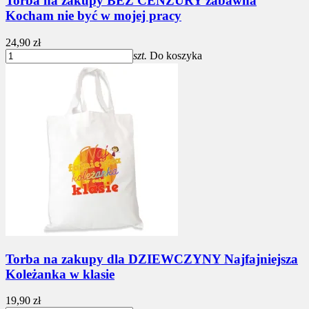
Torba na zakupy BEZ CENZURY zabawna
Kocham nie być w mojej pracy
24,90 zł
szt.
Do koszyka
Torba na zakupy dla DZIEWCZYNY Najfajniejsza
Koleżanka w klasie
19,90 zł