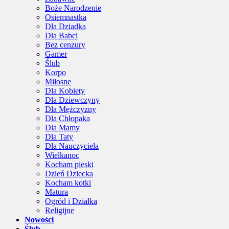
Boże Narodzenie
Osiemnastka
Dla Dziadka
Dla Babci
Bez cenzury
Gamer
Ślub
Korpo
Miłosne
Dla Kobiety
Dla Dziewczyny
Dla Mężczyzny
Dla Chłopaka
Dla Mamy
Dla Taty
Dla Nauczyciela
Wielkanoc
Kocham pieski
Dzień Dziecka
Kocham kotki
Matura
Ogród i Działka
Religijne
Nowości
Ślub