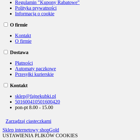
Regulamin "Kupony Rabatowe"
Polityka prywatności
Informacja o cookie
O firmie
Kontakt
O firmie
Dostawa
Płatności
Automaty paczkowe
Przesyłki kurierskie
Kontakt
sklep@fajnekubki.pl
501600410
501600420
pon-pt 8.00 - 15.00
Zarządzaj ciasteczkami
Sklep internetowy shopGold
USTAWIENIA PLIKÓW COOKIES