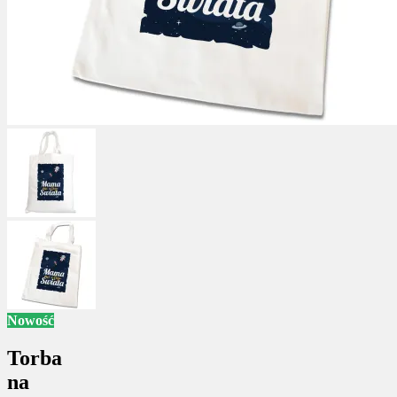
Nowość
Torba
na