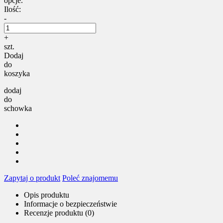
opcje.
Ilość:
-
+
szt.
Dodaj
do
koszyka
dodaj
do
schowka
Zapytaj o produkt
Poleć znajomemu
Opis produktu
Informacje o bezpieczeństwie
Recenzje produktu (0)