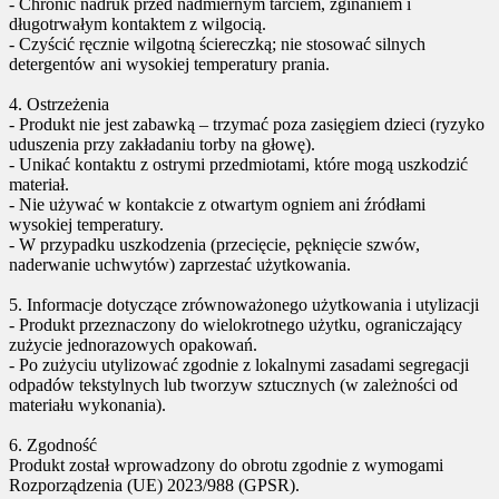
- Chronić nadruk przed nadmiernym tarciem, zginaniem i
długotrwałym kontaktem z wilgocią.
- Czyścić ręcznie wilgotną ściereczką; nie stosować silnych
detergentów ani wysokiej temperatury prania.
4. Ostrzeżenia
- Produkt nie jest zabawką – trzymać poza zasięgiem dzieci (ryzyko
uduszenia przy zakładaniu torby na głowę).
- Unikać kontaktu z ostrymi przedmiotami, które mogą uszkodzić
materiał.
- Nie używać w kontakcie z otwartym ogniem ani źródłami
wysokiej temperatury.
- W przypadku uszkodzenia (przecięcie, pęknięcie szwów,
naderwanie uchwytów) zaprzestać użytkowania.
5. Informacje dotyczące zrównoważonego użytkowania i utylizacji
- Produkt przeznaczony do wielokrotnego użytku, ograniczający
zużycie jednorazowych opakowań.
- Po zużyciu utylizować zgodnie z lokalnymi zasadami segregacji
odpadów tekstylnych lub tworzyw sztucznych (w zależności od
materiału wykonania).
6. Zgodność
Produkt został wprowadzony do obrotu zgodnie z wymogami
Rozporządzenia (UE) 2023/988 (GPSR).