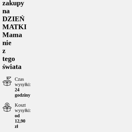
zakupy
na
DZIEŃ
MATKI
Mama
nie
z
tego
świata
Czas
wysyłki:
24
godziny
Koszt
wysyłki:
od
12,90
zł