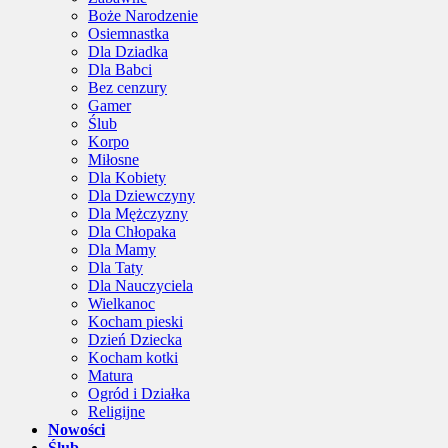
Boże Narodzenie
Osiemnastka
Dla Dziadka
Dla Babci
Bez cenzury
Gamer
Ślub
Korpo
Miłosne
Dla Kobiety
Dla Dziewczyny
Dla Mężczyzny
Dla Chłopaka
Dla Mamy
Dla Taty
Dla Nauczyciela
Wielkanoc
Kocham pieski
Dzień Dziecka
Kocham kotki
Matura
Ogród i Działka
Religijne
Nowości
Ślub