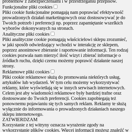
problemów z zabezpieczeniami i w przestrzeganiu przepisów.
Funkcjonalne pliki cookies
Pliki cookie funkcjonalne pomagają nam poprawiać efektywność
prowadzonych działań marketingowych oraz dostosowywać je do
Twoich potrzeb i preferencji np. poprzez zapamiętanie wszelkich
wyborów dokonywanych na stronach.
Analityczne pliki cookies
Pliki analityczne cookie pomagają właścicielowi sklepu zrozumieć,
w jaki sposób odwiedzający wchodzi w interakcję ze sklepem,
poprzez anonimowe zbieranie i raportowanie informacji. Ten rodzaj
cookies pozwala nam mierzyć ilość wizyt i zbierać informacje o
źródłach ruchu, dzięki czemu możemy poprawić działanie naszej
strony.
Reklamowe pliki cookies
Pliki cookie reklamowe służą do promowania niektórych usług,
artykułów lub wydarzeń. W tym celu możemy wykorzystywać
reklamy, które wyświetlają się w innych serwisach internetowych.
Celem jest aby wiadomości reklamowe były bardziej trafne oraz
dostosowane do Twoich preferencji. Cookies zapobiegają też
ponownemu pojawianiu się tych samych reklam. Reklamy te służą
wyłącznie do informowania o prowadzonych działaniach naszego
sklepu internetowego.
ZATWIERDZAM
Korzystanie z tej witryny oznacza wyrażenie zgody na
wykorzystanie plików cookies. Więcej informacji możesz znaleźć w