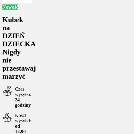
Nowość
Kubek
na
DZIEŃ
DZIECKA
Nigdy
nie
przestawaj
marzyć
Czas
wysyłki:
24
godziny
Koszt
wysyłki:
od
12,90