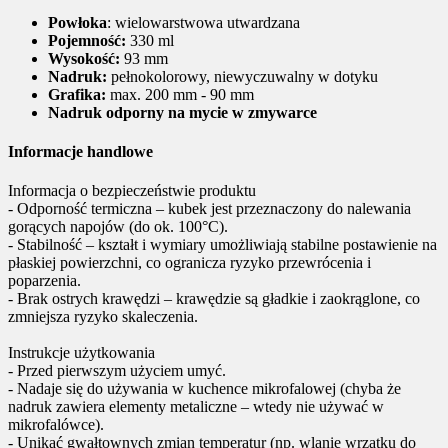
Powłoka
: wielowarstwowa utwardzana
Pojemność:
330 ml
Wysokość:
93 mm
Nadruk:
pełnokolorowy, niewyczuwalny w dotyku
Grafika:
max. 200 mm - 90 mm
Nadruk odporny na mycie w zmywarce
Informacje handlowe
Informacja o bezpieczeństwie produktu
- Odporność termiczna – kubek jest przeznaczony do nalewania
gorących napojów (do ok. 100°C).
- Stabilność – kształt i wymiary umożliwiają stabilne postawienie na
płaskiej powierzchni, co ogranicza ryzyko przewrócenia i
poparzenia.
- Brak ostrych krawędzi – krawędzie są gładkie i zaokrąglone, co
zmniejsza ryzyko skaleczenia.
Instrukcje użytkowania
- Przed pierwszym użyciem umyć.
- Nadaje się do używania w kuchence mikrofalowej (chyba że
nadruk zawiera elementy metaliczne – wtedy nie używać w
mikrofalówce).
- Unikać gwałtownych zmian temperatur (np. wlanie wrzątku do