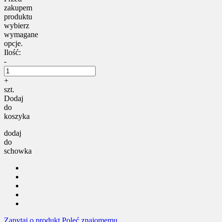
zakupem
produktu
wybierz
wymagane
opcje.
Ilość:
-
+
szt.
Dodaj
do
koszyka
dodaj
do
schowka
Zapytaj o produkt
Poleć znajomemu